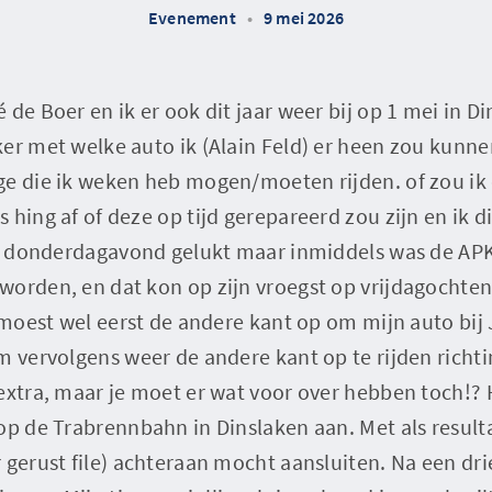
Evenement
•
9 mei 2026
de Boer en ik er ook dit jaar weer bij op 1 mei in Di
er met welke auto ik (Alain Feld) er heen zou kunne
ge die ik weken heb mogen/moeten rijden. of zou ik
hing af of deze op tijd gerepareerd zou zijn en ik di
die donderdagavond gelukt maar inmiddels was de AP
worden, en dat kon op zijn vroegst op vrijdagochten
k moest wel eerst de andere kant op om mijn auto bij 
m vervolgens weer de andere kant op te rijden richti
 extra, maar je moet er wat voor over hebben toch!?
op de Trabrennbahn in Dinslaken aan. Met als resulta
 gerust file) achteraan mocht aansluiten. Na een dri