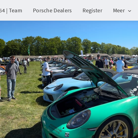
64 | Team
Porsche Dealers
Register
Meer