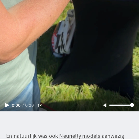
0:00
/
0:20
1×
En natuurlijk was ook
Neunelly models
aanwezig