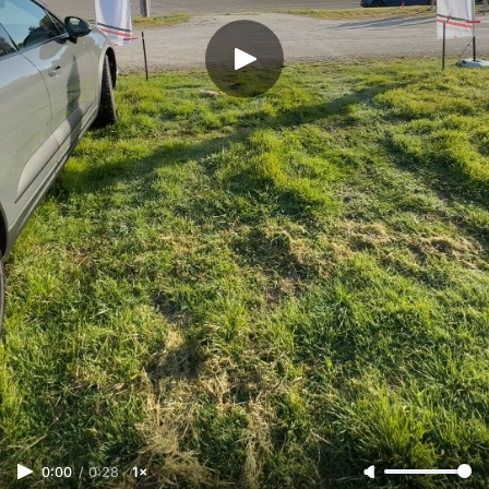
0:00
/
0:28
1×