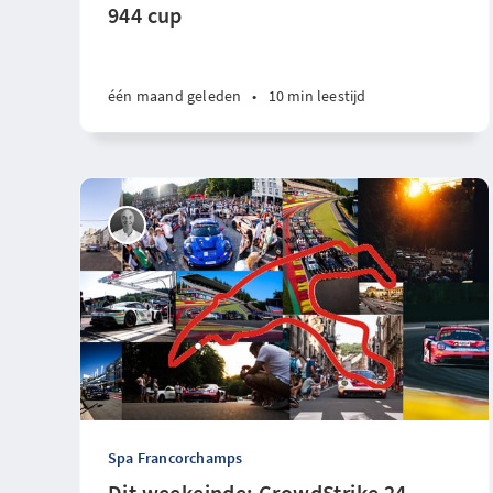
944 cup
één maand geleden
•
10 min leestijd
Spa Francorchamps
Dit weekeinde: CrowdStrike 24