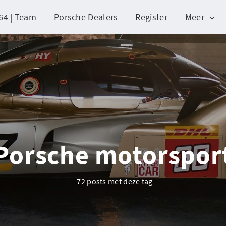
64 | Team
Porsche Dealers
Register
Meer
Porsche motorspor
72 posts met deze tag