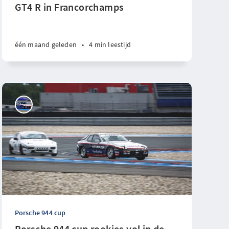
GT4 R in Francorchamps
één maand geleden
•
4 min leestijd
Porsche 944 cup
Porsche 944 cup rookies vol in de