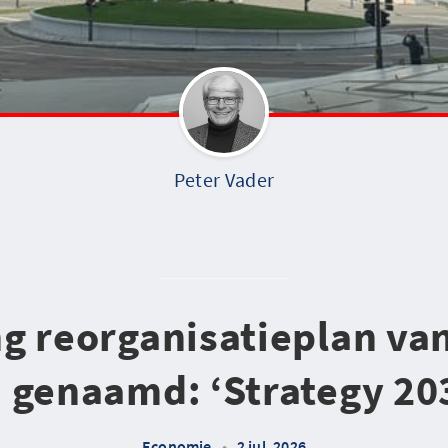
Peter Vader
g reorganisatieplan va
 genaamd: ‘Strategy 20
Economie
•
2 jul. 2026