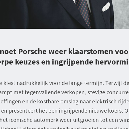
 moet Porsche weer klaarstomen voo
herpe keuzes en ingrijpende hervorm
 kiest nadrukkelijk voor de lange termijn. Terwijl d
pt met tegenvallende verkopen, stevige concurren
fingen en de kostbare omslag naar elektrisch rijde
d en presenteert het een ingrijpende nieuwe koers.
 het iconische automerk weer uitgroeien tot een win
chael Leiters dat aandeelhouders niet op snelle re