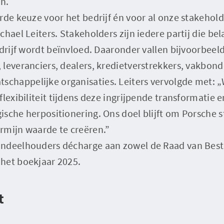
en.
rde keuze voor het bedrijf én voor al onze stakeholde
hael Leiters. Stakeholders zijn iedere partij die bel
edrijf wordt beïnvloed. Daaronder vallen bijvoorbee
 leveranciers, dealers, kredietverstrekkers, vakbon
happelijke organisaties. Leiters vervolgde met: 
flexibiliteit tijdens deze ingrijpende transformatie
sche herpositionering. Ons doel blijft om Porsche st
rmijn waarde te creëren.”
ndeelhouders décharge aan zowel de Raad van Best
het boekjaar 2025.
t