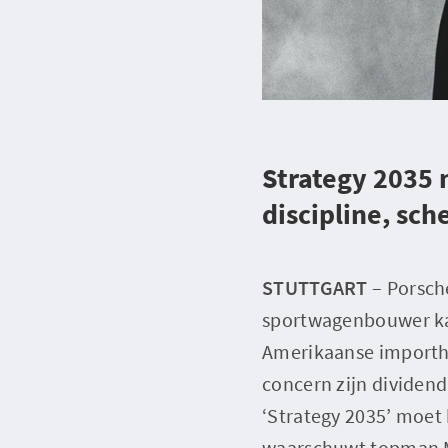
Strategy 2035
discipline, sc
STUTTGART
– Porsche
sportwagenbouwer kam
Amerikaanse importhef
concern zijn dividen
‘Strategy 2035’ moet
waarschuwt topman Mi