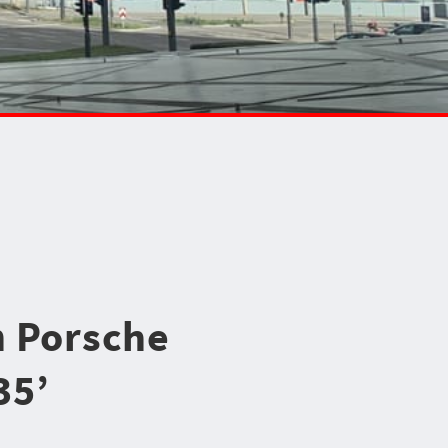
n Porsche
35’