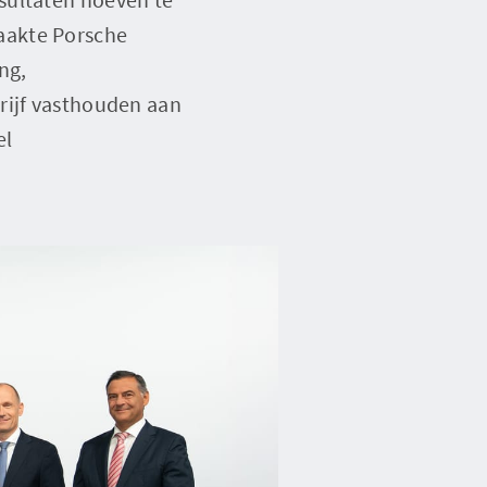
aakte Porsche
ng,
rijf vasthouden aan
el