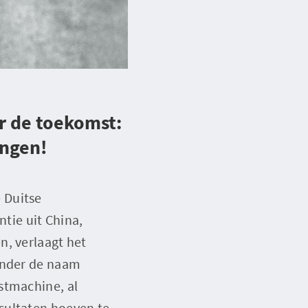
r de toekomst:
ingen!
e Duitse
tie uit China,
n, verlaagt het
 Onder de naam
stmachine, al
sultaten hoeven te