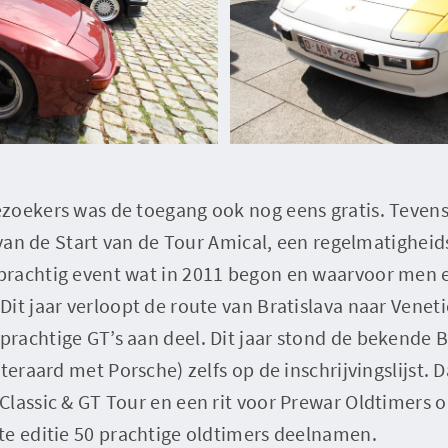
zoekers was de toegang ook nog eens gratis. Teven
n van de Start van de Tour Amical, een regelmatighei
rachtig event wat in 2011 begon en waarvoor men e
it jaar verloopt de route van Bratislava naar Venet
rachtige GT’s aan deel. Dit jaar stond de bekende 
iteraard met Porsche) zelfs op de inschrijvingslijst.
Classic & GT Tour en een rit voor Prewar Oldtimers
te editie 50 prachtige oldtimers deelnamen.